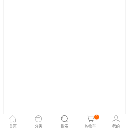
0
他受儿子启发创立木小魔，用爱与美拯救世界
首页
分类
搜索
购物车
我的