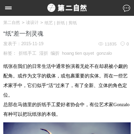
>
>
第二自然
读设计
纸艺 | 折纸 | 剪纸
“纸”差一剂灵魂
发表于：
2015-11-19
11835
0
标签：
折纸手工
湿折
编折
hoang tien quyet
gonzalo
纸张在我们的日常生活中通常扮演着无处不在却易被小觑的
配角。或作为文字的载体，或包裹重要的实体。而在一些艺
术家手中，它们似乎“活”过来了，有了全新、立体的角色定
位。
总部在马德里的折纸手工爱好者协会中，有位艺术家Gonzalo
有种可以把玩纸张的本领。