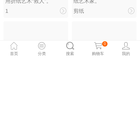
用折纸艺术“救人”。
纸艺术家。
1
剪纸
0
首页
分类
搜索
购物车
我的
拥有1500多年历史的韩纸，除了可以书画、制书还能做成衣服
灯彩匠人李邦华
造纸师Aimee Lee用自己
我会尽力去做，做了一辈
制作的纸创造各种艺术
子灯。
品。
造纸
灯艺