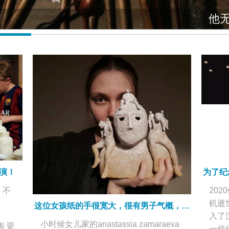
他
演！
，不
​20
机逝
这位女孩纸的手很宽大，很有男子气概，就像蘑菇一样
入了
小时候女儿家的anastassia zamaraeva
ed陶瓷
一代