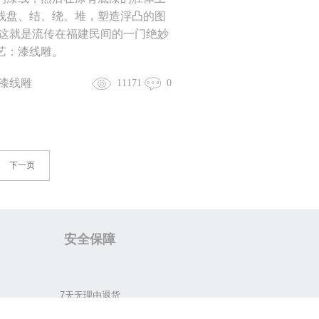
线盘、结、绕、堆，塑造浮凸的图
 这就是流传在福建民间的一门绝妙
艺：漆线雕。
漆线雕
11171
0
下一页
安全保障
7天无理由退货