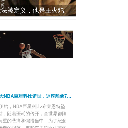
无法被定义，他是王火鸡。
为了纪念NBA巨星科比逝世，这座雕像7年后再度引人关注，意义却大不相同了！
20伊始，NBA巨星科比·布莱恩特坠
世，随着噩耗的传开，全世界都陷
沉重的悲痛和惋惜当中，为了纪念
传奇的陨落，那些有关科比生前的