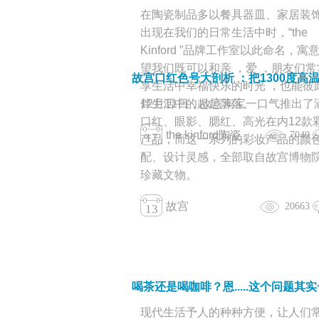
在陶瓷制品多以餐具器皿、家居装
出现在我们的日常生活中时，“the
Kinford ”品牌工作室以此命名，寓
望我们既可以和亲 ，爱 ，朋友们常
享生活中幸福快乐的时光 ，也能彼
12月11日，故宫淘宝一口气推出了
伴生活中的起起落落。
口红、眼影、腮红、高光在内12款
the kinford陶瓷
7040
17
产品，而这一系列的彩妆产品的颜
配、设计灵感，全部取自故宫博物
珍藏文物。
故宫
20663
13
现代生活予人的种种方便，让人们