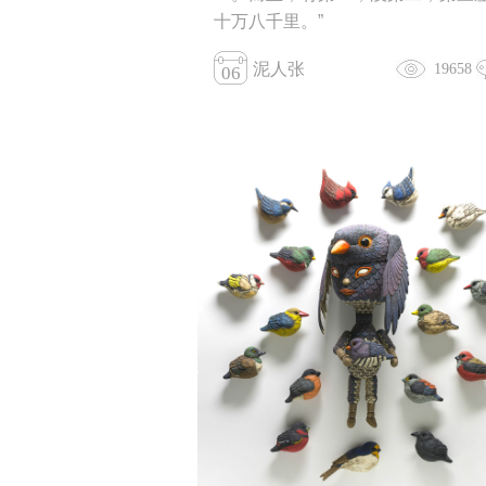
十万八千里。”
泥人张
19658
06