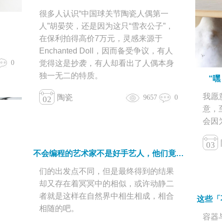
很多人认识“中国球关节陶瓷人偶第一
人”胡晏荧，还是因为这只“雪衣公子”，
在保利拍得高价7万元，灵感来源于
Enchanted Doll，因而备受争议​，有人
觉得这是抄袭，有人却看出了人偶本身
0
独一无二的特质。
“
我愿
陶瓷
9657
0
02
意，
会因
03
不会编程的艺术家不是好手艺人，他们竟然让艺术品动起来！
们的出发点不同，但是最终得到的结果
却又存在着冥冥中的相似，或许动静二
者就是这样在自然界中相生相成，相合
相随的吧。
容器