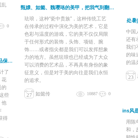
慌乱
甄嬛、如懿、魏璎珞的美甲，把我气到翻白眼
珐琅，这种“瓷中贵族”，这种传统工艺
处暑
0
在传承的过程中演化为美的艺术，它是
中国
色彩与温度的游戏，它的美不仅仅局限
还有
于任何形式的装饰，头饰、项链、腕
我们
饰……或者指尖都是我们可以发挥想象
的味
力的地方。虽然珐琅也已经成为了大众
告别普通，重新定义：他设计的日用品保证你一个都不认识！
的温
可以消费的艺术品，不再具有身份的象
设计了
征意义，但是对于美的向往是我们永恒
23
、花
的追求。
悉的
如懿传
10887
0
27
了这些
。他
作
获得
用陈
和，
韧性