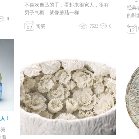
不喜欢自己的手，看起来很宽大，很有
经典
男子气概，就像蘑菇一样
的雕
0
陶瓷
7533
0
02
17
奇人！
排第
差着