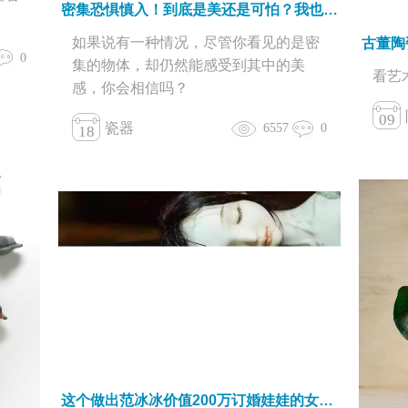
密集恐惧慎入！到底是美还是可怕？我也说不清
如果说有一种情况，尽管你看见的是密
0
集的物体，却仍然能感受到其中的美
看艺
感，你会相信吗？
09
瓷器
6557
0
18
这个做出范冰冰价值200万订婚娃娃的女孩，为梦想辞职5次。