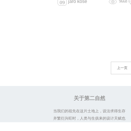
jaro kose
9668
09
上一页
关于第二自然
当我们的祖先在这片土地上，设法求得生存
并繁衍兴旺时，人类与生俱来的设计天赋也
在不断体现与完善。我们从一无所有的虚无