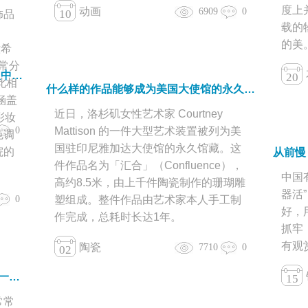
度上
动画
6909
0
10
饰品
载的
的美
意希
常分
故宫口红色号大剖析 ：把1300度高温中烧出的稀有色彩涂在嘴上是什么体验？
20
此相
什么样的作品能够成为美国大使馆的永久馆藏？
涵盖
近日，洛杉矶女性艺术家 Courtney
彩妆
Mattison 的一件大型艺术装置被列为美
0
色调
国驻印尼雅加达大使馆的永久馆藏。这
院的
件作品名为「汇合」（Confluence），
中国
高约8.5米，由上千件陶瓷制作的珊瑚雕
器活
0
塑组成。整件作品由艺术家本人手工制
好，
作完成，总耗时长达1年。
抓牢
有观
陶瓷
7710
0
02
喝茶还是喝咖啡？恩.....这个问题其实一点也不难
15
常常