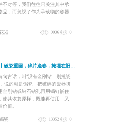
并不对等，我们往往只关注其中承
物品，而忽视了作为承载物的容器
。
花器
9036
0
从前慢丨破瓷重圆，碎片逢春，掩埋在旧时光里的锔瓷手艺
有句古话，叫“没有金刚钻，别揽瓷
”，说的就是锔瓷，把破碎的瓷器拼
用金刚钻或钻石钻孔再用锔钉嵌住
，使其恢复原样，既能再使用，又
赏价值。
锔瓷
13352
0