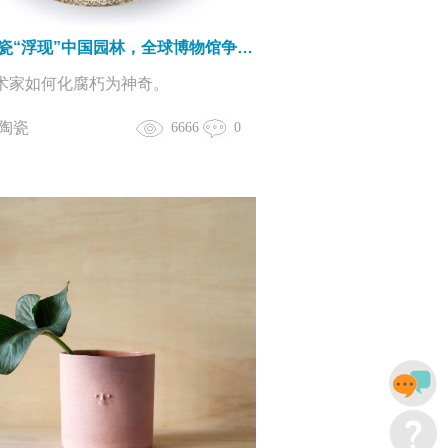
古董陶瓷“浮现”中国园林，全球博物馆争相盘它！
术家如何化腐朽为神奇。
陶瓷
6666
0