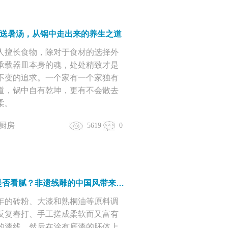
|送暑汤，从锅中走出来的养生之道
人擅长食物，除对于食材的选择外
承载器皿本身的魂，处处精致才是
不变的追求。一个家有一个家独有
道，锅中自有乾坤，更有不会散去
柔。
厨房
5619
0
ins风是否看腻？非遗线雕的中国风带来眼前一亮
年的砖粉、大漆和熟桐油等原料调
反复舂打、手工搓成柔软而又富有
的漆线，然后在涂有底漆的胚体上