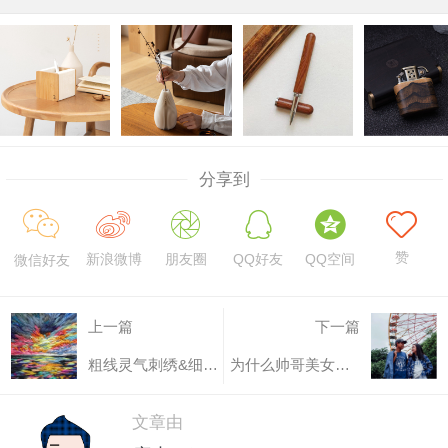
分享到
赞
新浪微博
朋友圈
QQ好友
QQ空间
微信好友
上一篇
下一篇
粗线灵气刺绣&细线精致刺绣 你更喜欢那种？
为什么帅哥美女都偏爱这一抹靛蓝？
文章由