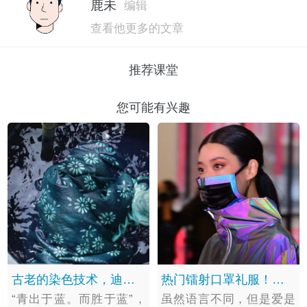
鹿未
编辑
查看他更多的文章
推荐课堂
您可能有兴趣
古老的染色技术，迪丽热巴逛古镇“偶遇”草木染
热门镭射口罩礼服！穿上它秒变disco灯球！
“青出于蓝。而胜于蓝”，
虽然语言不同，但是爱是