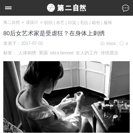
>
>
第二自然
读设计
纺织 | 布艺 | 印染 | 毛毡 | 箱包 | 服饰
80后女艺术家是受虐狂？在身体上刺绣
发表于：
2017-07-02
9504
0
标签：
人体刺绣
英国
eliza bennet
女人的工作
传统观念