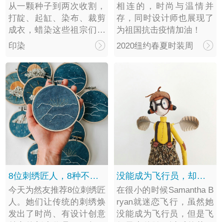
从一颗种子到两次收割，
相连的，时尚与温情并
打靛、起缸、染布、裁剪
存，同时设计师也展现了
成衣，蜡染这些祖宗们的
为祖国抗击疫情加油！
手艺，不知道多少人已经
印染
2020纽约春夏时装周
早已忘记。
8位刺绣匠人，8种不同风格
没能成为飞行员，却创造了一个飞行的童话世界
今天为然友推荐8位刺绣匠
在很小的时候Samantha B
人。她们让传统的刺绣焕
ryan就迷恋飞行，虽然她
发出了时尚、有设计创意
没能成为飞行员，但是飞