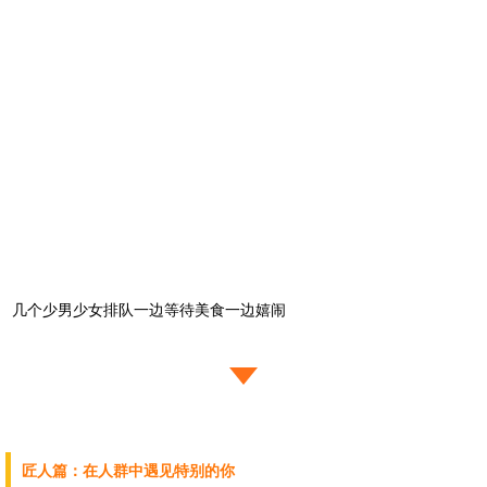
几个少男少女排队一边等待美食一边嬉闹
匠人篇：在人群中遇见特别的你