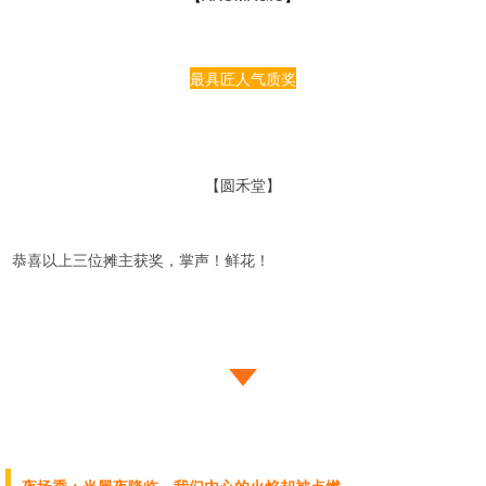
最具匠人气质奖
【圆禾堂】
恭喜以上三位摊主获奖，掌声！鲜花！