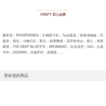
CRAFT 匠心品牌
圆禾堂；PHOSPHENES；大相研习社；Toya造花；祖母绿姐妹；艺
筱杂；壹伍；小物日记；星尘；程景陶瓷；花开布伦山；昔心；有喜
家居；THE DEEP BLUE手作；AROMAGIC；永生花艺；GUI；丘风
手作；CIQIONG；云端手作；余雨堂……
受欢迎的商品