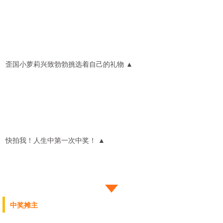
歪国小萝莉兴致勃勃挑选着自己的礼物
▲
快拍我！人生中第一次中奖！ ▲
中奖摊主