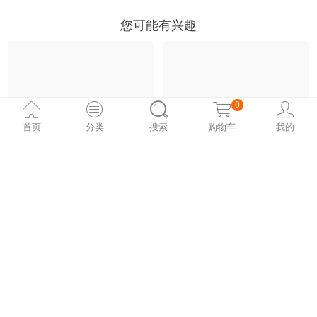
您可能有兴趣
0
首页
分类
搜索
购物车
我的
9月市集来啦| M50创意园 x 第二自然匠人市集
登月计划之匠人同乐会
匠人好物 + 逛吃逛吃，20
说起糟心事，大概每个人
20年最丰富的市集活动，
都可以说上一箩筐。
等你来亲身体验~
市集
市集