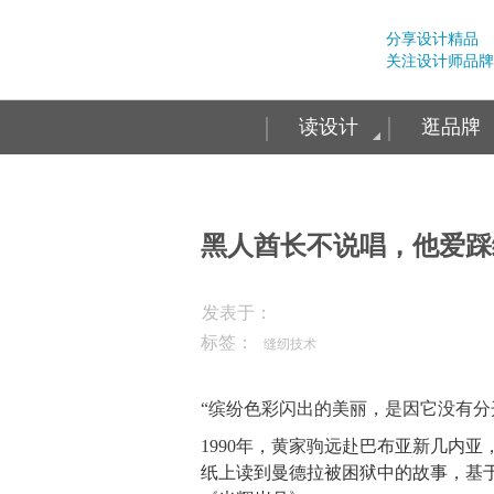
分享设计精品
关注设计师品牌
读设计
逛品牌
黑人酋长不说唱，他爱踩
发表于：
标签：
缝纫技术
“缤纷色彩闪出的美丽，是因它没有分
1990年，黄家驹远赴
巴布亚新几内亚
纸上读到曼德拉被困狱中的故事，基