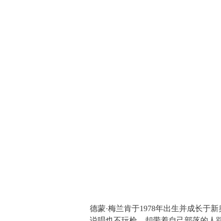
德蒙·梅兰肯于1978年出生并成长于
说唱也不玩枪，却带着自己部落的人