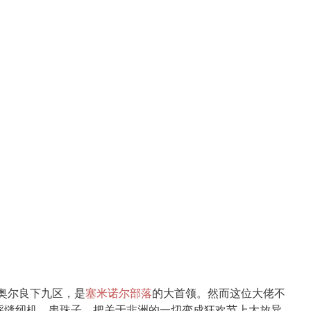
新奥尔良下九区，是
塞米诺尔部落
的大首领。然而这位大佬不
踩缝纫机、串珠子，把关于非洲的一切变成狂欢节上大放异