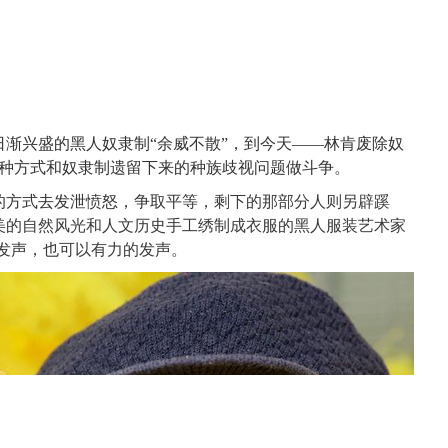
渐兴盛的黑人奴隶制“余威不散”，到今天——林肯废除奴
各种方式和奴隶制遗留下来的种族歧视问题做斗争。
的方式去发泄愤怒，争取平等
，剩下的那部分人则另辟蹊
美的自然风光和人文历史手工绣制成衣服的黑人服装艺术家
发声，也可以有力的发声。