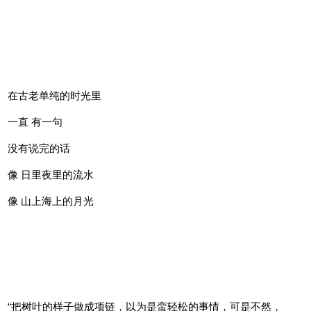
他们会把说不出口的深情，藏在每一个不易察觉的神情间，和每
一个精细挑选的物件里。”
“2017年秋天，我们开始设计这组“红·叶”挂坠，
它是wood’s word studio推出[情话·FOR LOVE]系列的第一组产
品。”
在古老单纯的时光里