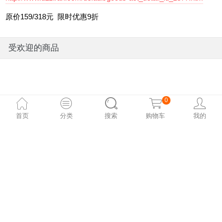
在想要的最美的样子和材料可能达成的工艺之间，不停的摇摆取
舍。”
0
首页
分类
搜索
购物车
我的
http://www.d2ziran.com/default/goods-act_detail_id_1877.htm
原价159/318元 限时优惠9折
受欢迎的商品