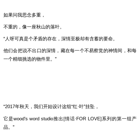
http://www.d2ziran.com/default/goods-act_detail_id_599.htm
原价38元 限时优惠85折
「此物最相思」红叶挂坠
如果问我思念多重，
不重的，像一座秋山的落叶。
“人呀可真是个矛盾的存在，深情至极却有含蓄的要命。