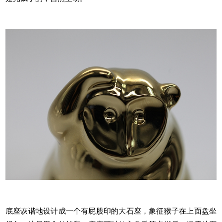
底座诙谐地设计成一个有屁股印的大石座，象征猴子在上面盘坐