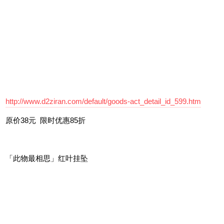
http://www.d2ziran.com/default/goods-act_detail_id_3678.htm
原价399元 限时优惠9折
耳机绕线器
一行一动倾向于简易，简单、巧妙解决耳机缠线的烦恼。