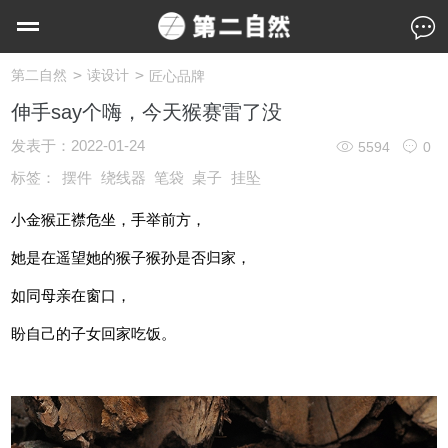
>
>
第二自然
读设计
匠心品牌
伸手say个嗨，今天猴赛雷了没
发表于：
2022-01-24
5594
0
标签：
摆件
绕线器
笔袋
桌子
挂坠
小金猴正襟危坐，手举前方，
她是在遥望她的猴子猴孙是否归家，
如同母亲在窗口，
盼自己的子女回家吃饭。