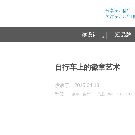
分享设计精品
关注设计师品牌
读设计
逛品牌
自行车上的徽章艺术
发表于：2015-04-18
标签：
徽章
自行车
凤凰
Winona Johnso