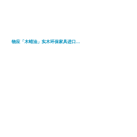
物应「木蜡油」实木环保家具进口碧欧植物硬质蜡油保养套装分瓶装