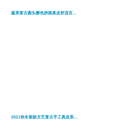
森系复古圆头擦色拼接真皮舒适百搭懒人一脚蹬女单鞋
2021秋冬新款文艺复古手工真皮系带软底百搭褶皱马丁靴女