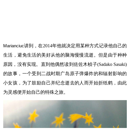
Marianciuc
讲到，在
2014
年
他
就决定用某种方式记录
他
自己的
生活
，避免
生活的美好
从
他
的脑海慢慢流逝。但是由于种种
原因，没有实现。直到
他
偶然读到佐佐木楨子
(Sadako Sasaki)
的故事，一个受到二战时期广岛原子弹爆炸的和辐射影响的
小女孩，为了鼓励自己并纪念逝去的人而开始折纸鹤，由此
为灵感便开始自己的
特殊之旅
。