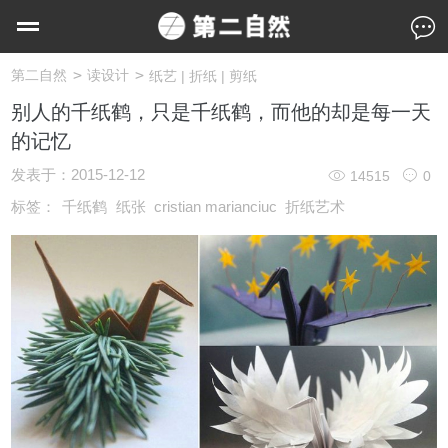
>
>
第二自然
读设计
纸艺 | 折纸 | 剪纸
别人的千纸鹤，只是千纸鹤，而他的却是每一天
的记忆
发表于：
2015-12-12
14515
0
标签：
千纸鹤
纸张
cristian marianciuc
折纸艺术