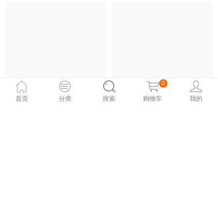
0
首页
分类
搜索
购物车
我的
在美国，折纸不仅能拿文凭当教授，还能救人？
费玉清的一剪梅火爆海外，剪纸界也有匠心细制的“一剪梅”
今天我们要介绍的这位折
李守白：从弄堂里走出来
纸界的大神，不仅把折纸
的剪纸艺术家；jessica ba
玩出了新高度，而且还能
ldry：以自然为主题的剪
用折纸艺术“救人”。
纸艺术家。
1
剪纸