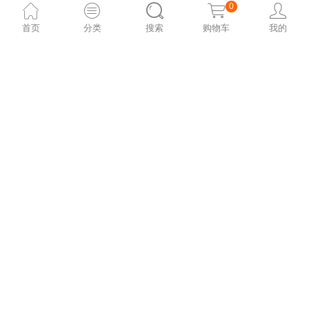
赞助方：长寿街道办事处
0
首页
分类
搜索
购物车
我的
摄影师：一瑢
海报设计师：台湾设计师chia
以及参与市集的各位摊主和然友！
受欢迎的商品
分享到
赞
新浪微博
朋友圈
QQ好友
QQ空间
微信好友