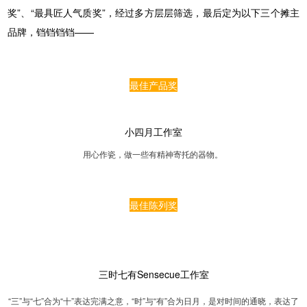
奖”、“最具匠人气质奖”，经过多方层层筛选，最后定为以下三个摊主
品牌，铛铛铛铛——
最佳产品奖
小四月工作室
用心作瓷，做一些有精神寄托的器物。
最佳陈列奖
三时七有Sensecue工作室
“三”与“七”合为“十”表达完满之意，“时”与“有”合为日月，是对时间的通晓，表达了