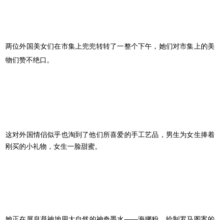
两位外国美女们在市集上兜兜转转了一整个下午，她们对市集上的美
物们赞不绝口。
这对外国情侣似乎也淘到了他们所喜爱的手工艺品，男生为女生捧着
刚买的小礼物，女生一脸甜蜜。
她正在屏息凝神地用大自然的神奇墨水——海娜粉，绘制罗马图案的