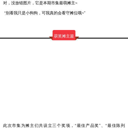
对，没放错图片，它是本期市集最萌摊主~
“别看我只是小狗狗，可我真的会看守摊位哦~”
获奖摊主篇
此次市集为摊主们共设立三个奖项，“最佳产品奖”、“最佳陈列