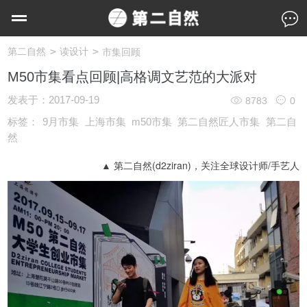
>
>
第二自然
读设计
市集回顾
M50市集看点回顾|高格调文艺范的大派对
发表于：
2017-09-19
8783
0
标签：
9月市集
上海市集
m50市集
第二自然匠人市集
第二自
然
▲ 第二自然(d2ziran)，关注全球设计师/手艺人