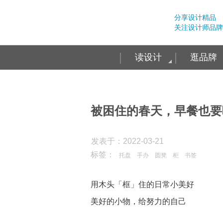
分享设计精品
关注设计师品牌
读设计
逛品牌
被困住的春天，早餐也要
发表于：2022-03-21
标签：
托盘
手办
圆凳
柜
书签
用木头「框」住的日常小美好
美好的小物，给努力的自己