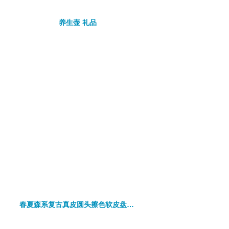
养生壶 礼品
春夏森系复古真皮圆头擦色软皮盘扣低跟百搭女单鞋