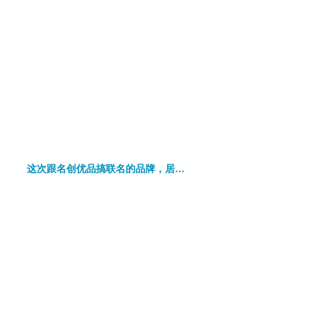
这次跟名创优品搞联名的品牌，居然是色彩界的龙头老大