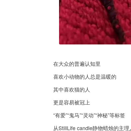
魔创始人
魔总
的童年里
在大众的普遍认知里
一块木头钉上“洋钉”
那就是他的珍宝了
跨越30年岁月
喜欢小动物的人总是温暖的
他和儿子
阿玎
的童年
在木头和零件中交叠
其中喜欢猫的人
上那条充满爱与善意的
义卖之路
更是容易被冠上
齿轮开始悄然转动……
“有爱”“鬼马”“灵动”“神秘”等标签
从StillLife candle静物蜡烛的