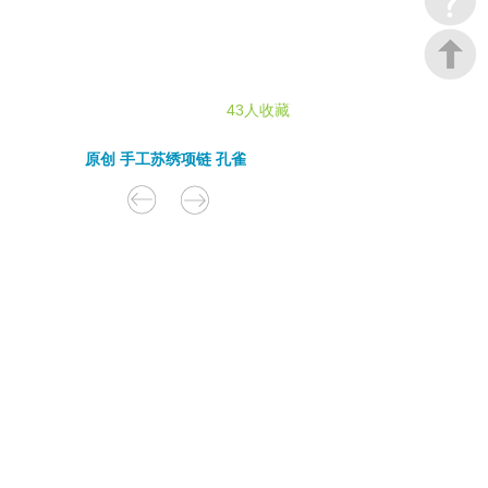
43人收藏
原创 手工苏绣项链 孔雀
在木小魔创始人
魔总
的童年里
一块木头钉上“洋钉”
那就是他的珍宝了
跨越30年岁月
他和儿子
阿玎
的童年
在木头和零件中交叠
当他们踏上那条充满爱与善意的
义卖之路
命运的齿轮开始悄然转动……