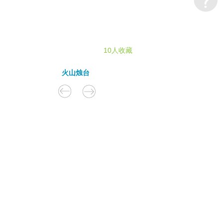
10人收藏
火山烛台
里
钉”
了
岁月
年
叠
的
路
…