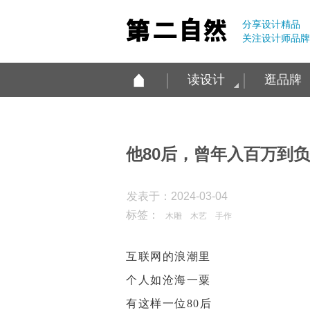
分享设计精品
关注设计师品牌
读设计
逛品牌
他80后，曾年入百万到
发表于：2024-03-04
标签：
木雕
木艺
手作
互联网的浪潮里
个人如沧海一粟
有这样一位80后