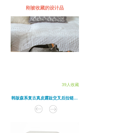
刚被收藏的设计品
39人收藏
韩版森系复古真皮露趾交叉后拉链软皮低跟百搭女单鞋