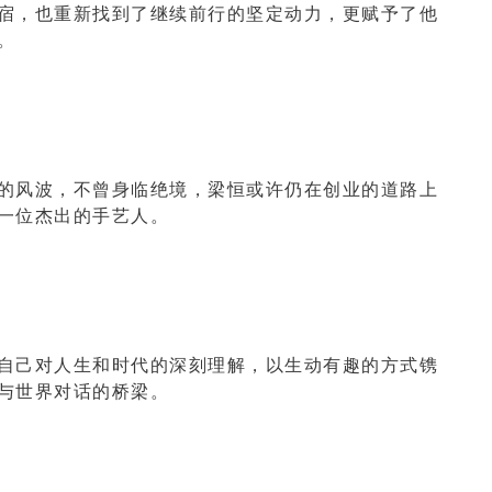
宿，也重新找到了继续前行的坚定动力，更赋予了他
。
的风波，不曾身临绝境，梁恒或许仍在创业的道路上
在木小魔创始人
魔总
的童年
一位杰出的手艺人。
一块木头钉上“洋
那就是他的珍宝
跨越30年
他和儿子
阿玎
的童
在木头和零件中交
当他们踏上那条充满爱与善意
自己对人生和时代的深刻理解，以生动有趣的方式镌
义卖之
与世界对话的桥梁。
命运的齿轮开始悄然转动…