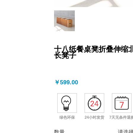
十八纸餐桌凳折叠伸缩
长凳子
￥599.00
绿色环保
24小时发货
7天无条件退
数量
请选