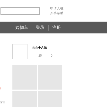
申请入驻
新手帮助
购物车
登录
注册
来自
十八纸
25
0
深圳