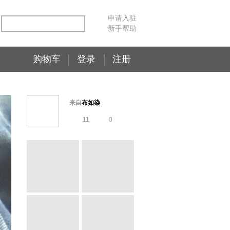
申请入驻
新手帮助
购物车
登录
注册
来自
布如染
11
0