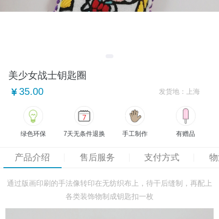
美少女战士钥匙圈
35.00
发货地：
上海
绿色环保
7天无条件退换
手工制作
有赠品
产品介绍
售后服务
支付方式
物
通过版画印刷的手法像转印在无纺织布上，待干后缝制，再配上
各类装饰物制成钥匙扣一枚