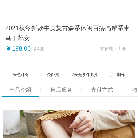
2021秋冬新款牛皮复古森系休闲百搭高帮系带
马丁靴女
198.00
发货地：
上海
￥488
绿色环保
免邮费
7天无条件退换
手工制作
产品介绍
售后服务
支付方式
物