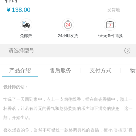
138.00
发货地：
免邮费
24小时发货
7天无条件退换
请选择型号
产品介绍
售后服务
支付方式
物
设计师的话：
忙碌了一天回到家中，点上一支幽莲线香，插在白瓷香插中，沏上一
杯香茗，让若有若无的香气和悠扬委婉的乐声卸下满身的疲惫，这一
刻，开始生活。
喜欢燃香的你，当然不可错过一款格调典雅的香插，檀·钓香插取“孤