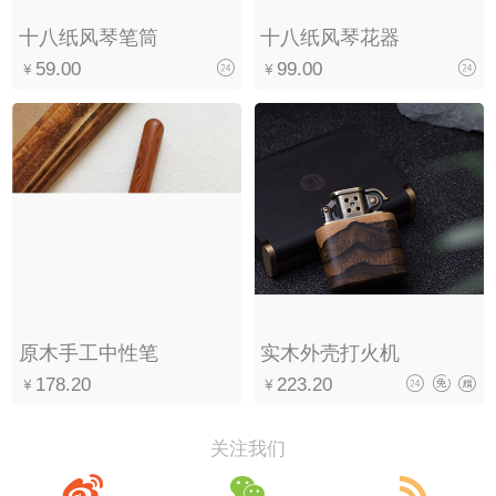
十八纸风琴笔筒
十八纸风琴花器
59.00
99.00
原木手工中性笔
实木外壳打火机
178.20
223.20
关注我们