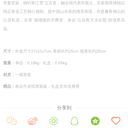
舟蓑笠翁，独钓寒江雪”之古意，融合现代美学观点，在瓷都景德镇以
纯正骨瓷工艺精心烧制，是中国山水画的情景再现，亦是馨香独沁的
心灵私语，在香`烟缕缕的升腾里，体会“云在青天水在瓶”的境界高
远。
尺寸：
外盒尺寸27x11x7cm
香插长约25cm
线香长约20cm
重量：
单品：0.18kg 礼盒：0.65kg
材质：
一级骨瓷
赠品：
单品牛皮纸简装版，礼盒含30支檀香
分享到