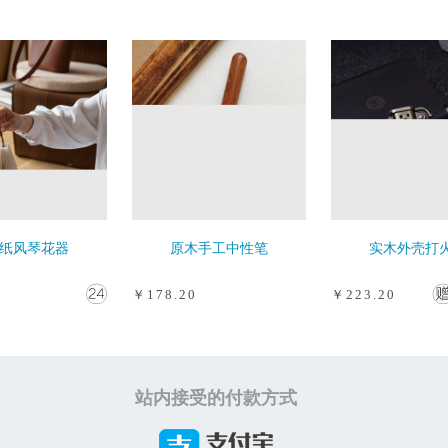
纸风琴花器
原木手工中性笔
实木外壳打
￥178.20
￥223.20
站内接受的付款方式