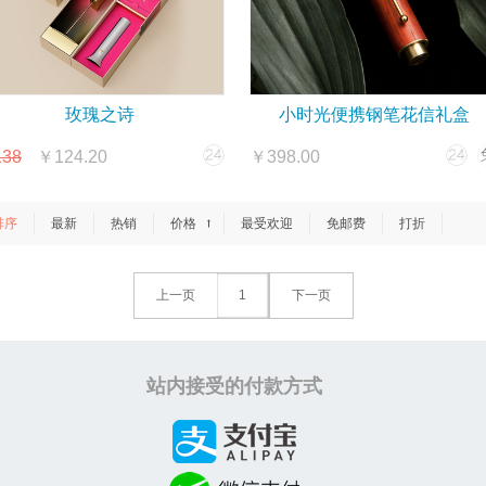
玫瑰之诗
小时光便携钢笔花信礼盒
38
￥124.20
￥398.00
排序
最新
热销
价格
最受欢迎
免邮费
打折
→
上一页
1
下一页
站内接受的付款方式