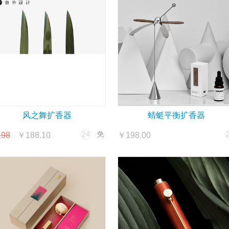
风之舞扩香器
蜻蜓平衡扩香器
98
￥188.10
￥198.00