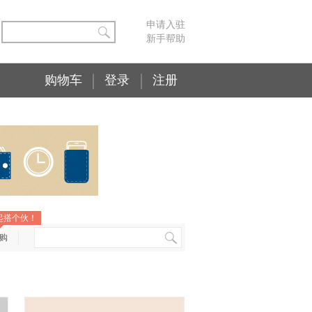
申请入驻
新手帮助
购物车
登录
注册
起搭个伙！
购