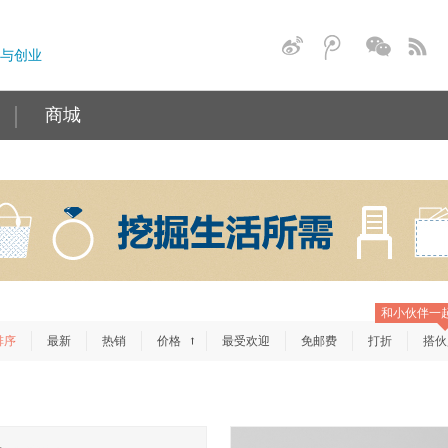
与创业
商城
和小伙伴一
排序
最新
热销
价格
最受欢迎
免邮费
打折
搭伙
→