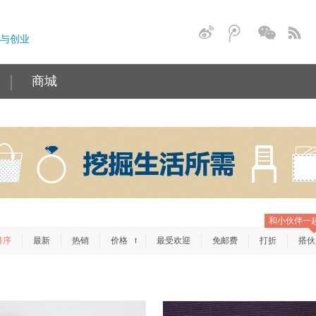
与创业
商城
和小伙伴一
排序
最新
热销
价格
最受欢迎
免邮费
打折
搭伙
→