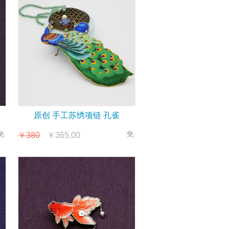
原创 手工苏绣项链 孔雀
￥380
￥365.00