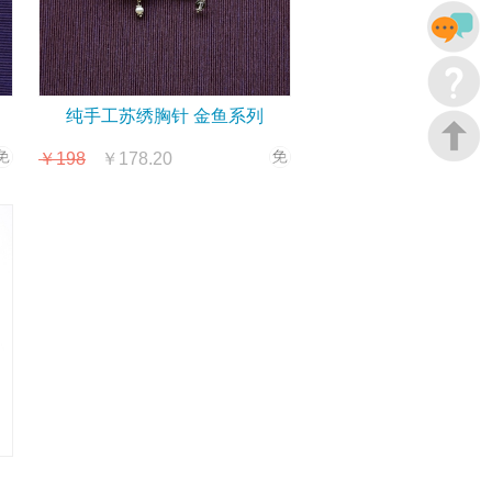
纯手工苏绣胸针 金鱼系列
￥198
￥178.20