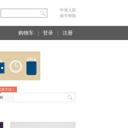
申请入驻
新手帮助
购物车
登录
注册
起搭个伙！
购