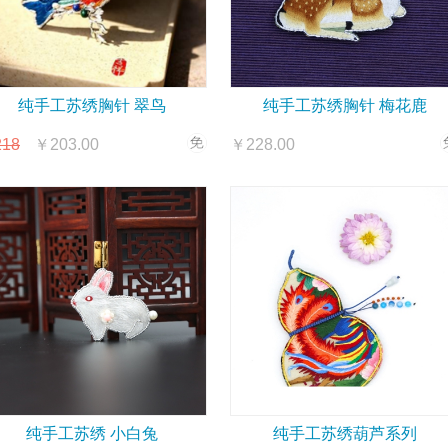
纯手工苏绣胸针 翠鸟
纯手工苏绣胸针 梅花鹿
18
￥203.00
￥228.00
纯手工苏绣 小白兔
纯手工苏绣葫芦系列