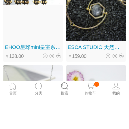
EHOO星球mini皇室系列项链原创黑檀木情侣吊坠毛衣链
ESCA STUDIO 天然美国毕加索石宝石手链手镯
138.00
159.00
0
首页
分类
搜索
购物车
我的