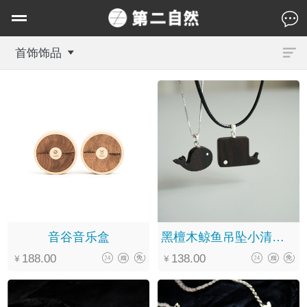
首饰饰品
音谷音乐盒
黑檀木鲸鱼吊坠小清新森系文艺纯银锁骨项链手工定制
188.00
138.00