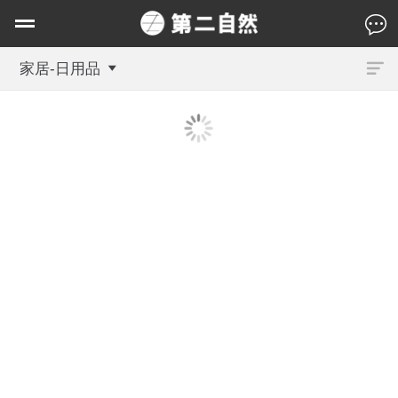
家居-日用品
招财猫铃铛
黑胡桃耳饰收纳盒
95.00
148.00