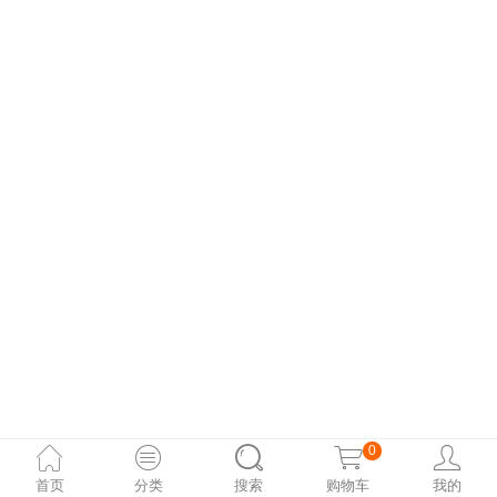
冰酒石
流年杯
152.00
193.80
0
首页
分类
搜索
购物车
我的