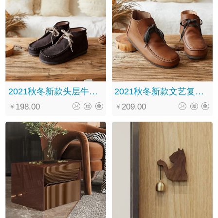
2021秋冬新款头层牛皮森系复古休闲百搭系带中筒马丁靴女
2021秋冬新款文艺复古手工真皮系带软底百搭褶皱马丁靴女
198.00
209.00