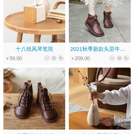
十八纸风琴笔筒
2021秋季新款头层牛皮软底系带翻领圆头文艺复古马丁靴女
59.00
209.00