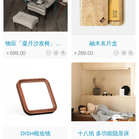
物应「凝月沙发椅」简约年轻黑胡桃木单人罗汉椅休闲扶手椅休闲椅
融木名片盒
699.00
289.00
DISH梳妆镜
十八纸 多功能隐形床