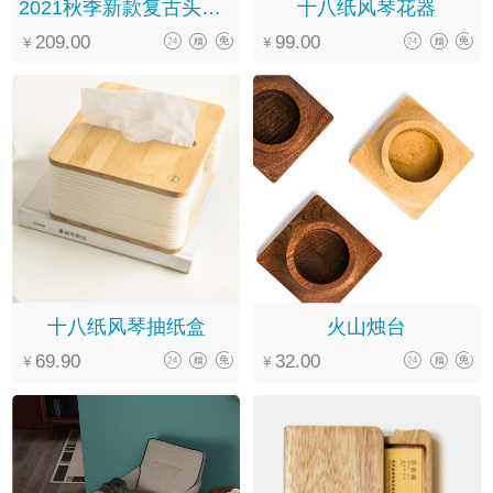
2021秋季新款复古头层牛皮软底系带圆头休闲文艺马丁靴女
十八纸风琴花器
209.00
99.00
十八纸风琴抽纸盒
火山烛台
69.90
32.00