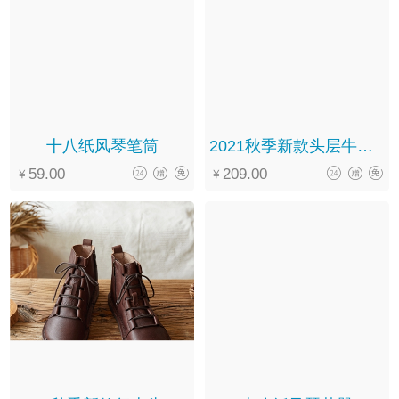
十八纸风琴笔筒
2021秋季新款头层牛皮软底系带翻领圆头文艺复古马丁靴女
59.00
209.00