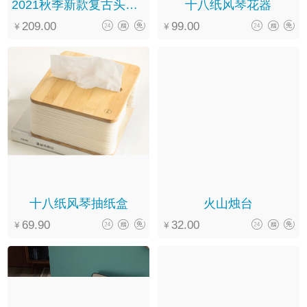
2021秋季新款复古头层牛皮软底系带圆头休闲文艺马丁靴女
十八纸风琴花器
209.00
99.00
十八纸风琴抽纸盒
火山烛台
69.90
32.00