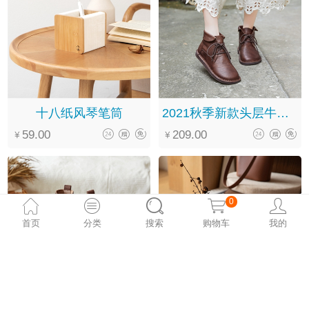
十八纸风琴笔筒
2021秋季新款头层牛皮软底系带翻领圆头文艺复古马丁靴女
59.00
209.00
0
首页
分类
搜索
购物车
我的