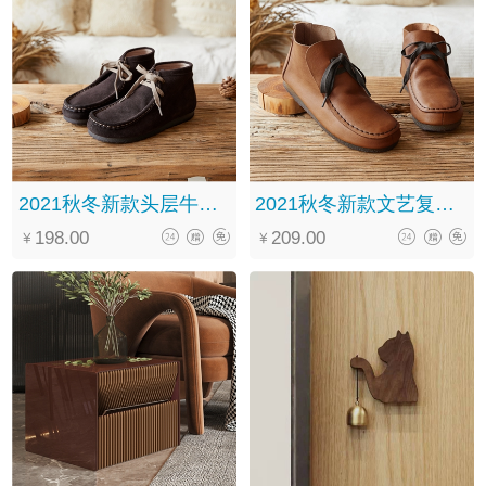
2021秋冬新款头层牛皮森系复古休闲百搭系带中筒马丁靴女
2021秋冬新款文艺复古手工真皮系带软底百搭褶皱马丁靴女
198.00
209.00