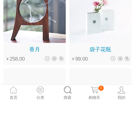
香月
袋子花瓶
258.00
99.00
0
首页
分类
搜索
购物车
我的