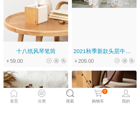
十八纸风琴笔筒
2021秋季新款头层牛皮软底系带翻领圆头文艺复古马丁靴女
59.00
209.00
0
首页
分类
搜索
购物车
我的