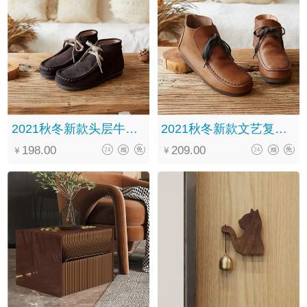
2021秋冬新款头层牛皮森系复古休闲百搭系带中筒马丁靴女
2021秋冬新款文艺复古手工真皮系带软底百搭褶皱马丁靴女
198.00
209.00