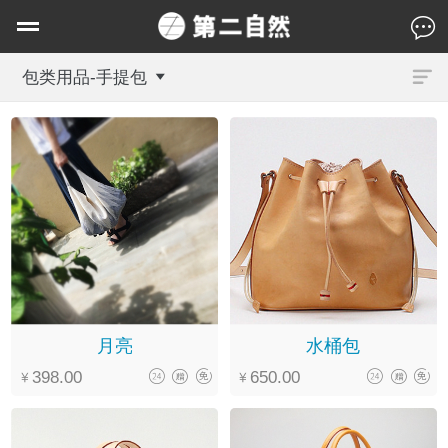
包类用品-手提包
月亮
水桶包
398.00
650.00