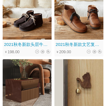
2021秋冬新款头层牛皮森系复古休闲百搭系带中筒马丁靴女
2021秋冬新款文艺复古手工真皮系带软底百搭褶皱马丁靴女
198.00
209.00