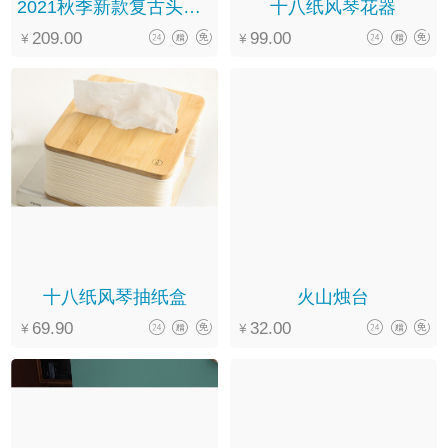
2021秋季新款复古头层牛皮软底系带圆头休闲文艺马丁靴女
十八纸风琴花器
209.00
99.00
十八纸风琴抽纸盒
火山烛台
69.90
32.00