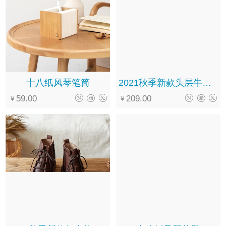
十八纸风琴笔筒
2021秋季新款头层牛皮软底系带翻领圆头文艺复古马丁靴女
59.00
209.00