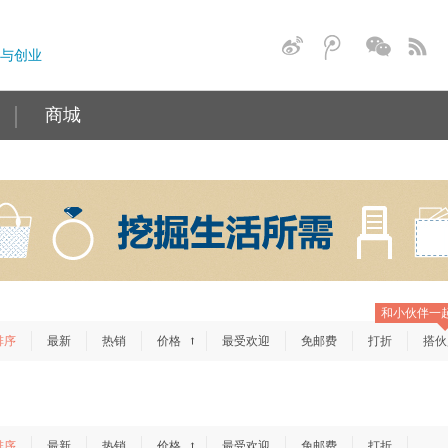
与创业
商城
和小伙伴一
排序
最新
热销
价格
最受欢迎
免邮费
打折
搭伙
→
排序
最新
热销
价格
最受欢迎
免邮费
打折
→